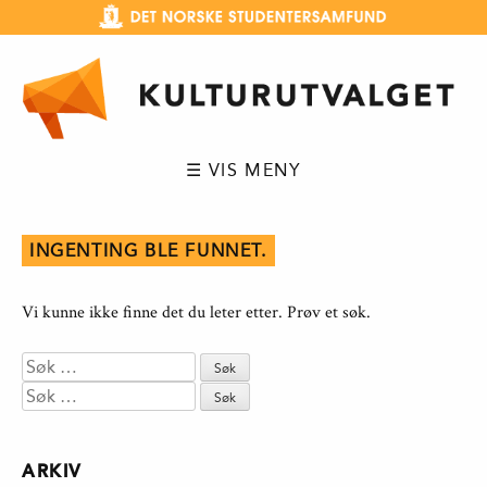
Hopp
til
innhold
☰ VIS MENY
INGENTING BLE FUNNET.
Vi kunne ikke finne det du leter etter. Prøv et søk.
Søk
etter:
Søk
etter:
ARKIV