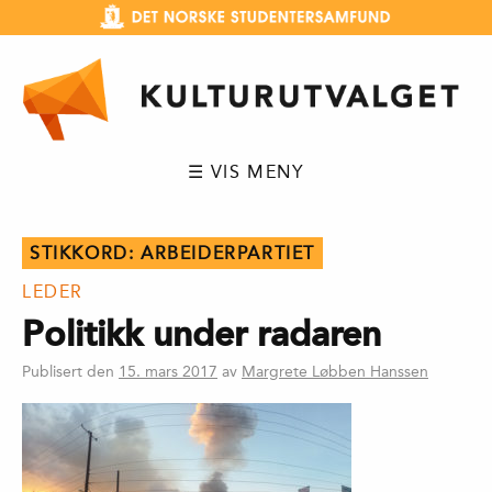
Hopp
til
innhold
☰ VIS MENY
STIKKORD:
ARBEIDERPARTIET
LEDER
Politikk under radaren
Publisert den
15. mars 2017
av
Margrete Løbben Hanssen