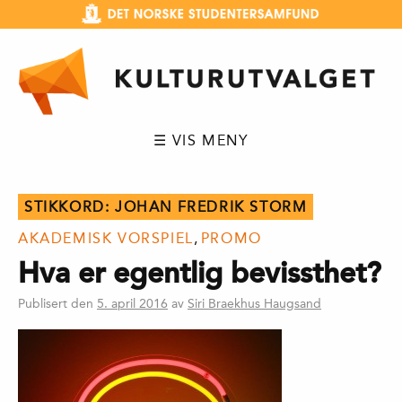
Hopp
til
innhold
☰ VIS MENY
STIKKORD:
JOHAN FREDRIK STORM
AKADEMISK VORSPIEL
,
PROMO
Hva er egentlig bevissthet?
Publisert den
5. april 2016
av
Siri Braekhus Haugsand