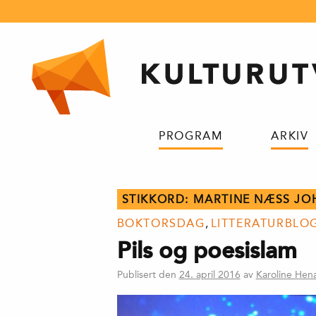
Hopp
til
innhold
PROGRAM
ARKIV
STIKKORD:
MARTINE NÆSS JO
BOKTORSDAG
,
LITTERATURBLO
Pils og poesislam
Publisert den
24. april 2016
av
Karoline Hen