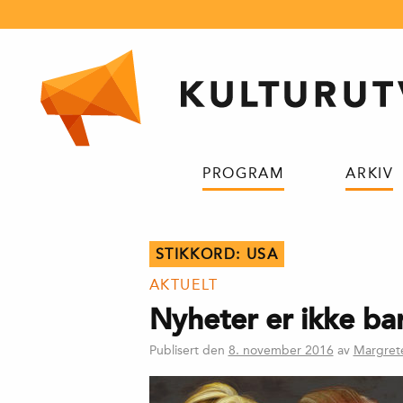
Hopp
til
innhold
PROGRAM
ARKIV
STIKKORD:
USA
AKTUELT
Nyheter er ikke b
Publisert den
8. november 2016
av
Margret