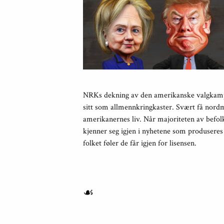
NRKs dekning av den amerikanske valgkampe
sitt som allmennkringkaster. Svært få nord
amerikanernes liv. Når majoriteten av befolk
kjenner seg igjen i nyhetene som produseres
folket føler de får igjen for lisensen.
☙