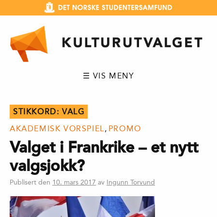
Hopp
til
innhold
☰ VIS MENY
STIKKORD:
VALG
AKADEMISK VORSPIEL
,
PROMO
Valget i Frankrike – et nytt
valgsjokk?
Publisert den
10. mars 2017
av
Ingunn Torvund