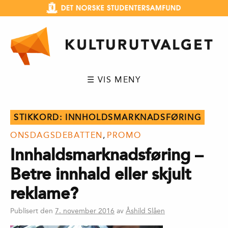
Hopp
til
innhold
☰ VIS MENY
STIKKORD:
INNHOLDSMARKNADSFØRING
ONSDAGSDEBATTEN
,
PROMO
Innhaldsmarknadsføring –
Betre innhald eller skjult
reklame?
Publisert den
7. november 2016
av
Åshild Slåen