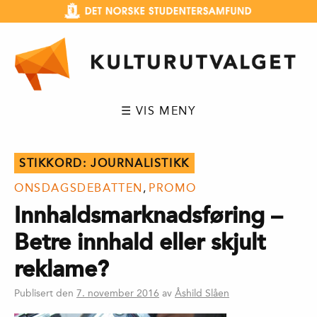
Hopp
til
innhold
☰ VIS MENY
STIKKORD:
JOURNALISTIKK
ONSDAGSDEBATTEN
,
PROMO
Innhaldsmarknadsføring –
Betre innhald eller skjult
reklame?
Publisert den
7. november 2016
av
Åshild Slåen