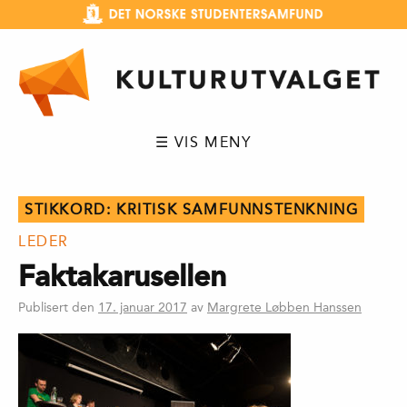
Hopp
til
innhold
☰ VIS MENY
STIKKORD:
KRITISK SAMFUNNSTENKNING
LEDER
Faktakarusellen
Publisert den
17. januar 2017
av
Margrete Løbben Hanssen