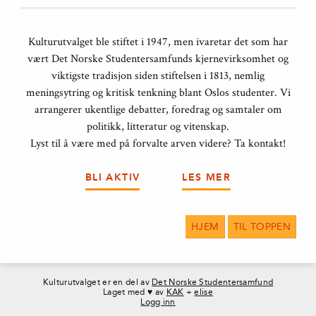
Kulturutvalget ble stiftet i 1947, men ivaretar det som har
vært Det Norske Studentersamfunds kjernevirksomhet og
viktigste tradisjon siden stiftelsen i 1813, nemlig
meningsytring og kritisk tenkning blant Oslos studenter. Vi
arrangerer ukentlige debatter, foredrag og samtaler om
politikk, litteratur og vitenskap.
Lyst til å være med på forvalte arven videre? Ta kontakt!
BLI AKTIV
LES MER
HJEM
TIL TOPPEN
Kulturutvalget er en del av
Det Norske Studentersamfund
Laget med ♥ av
KAK
+
elise
Logg inn